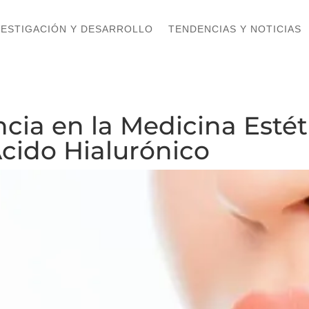
VESTIGACIÓN Y DESARROLLO
VESTIGACIÓN Y DESARROLLO
TENDENCIAS Y NOTICIAS
TENDENCIAS Y NOTICIAS
ncia en la Medicina Esté
cido Hialurónico