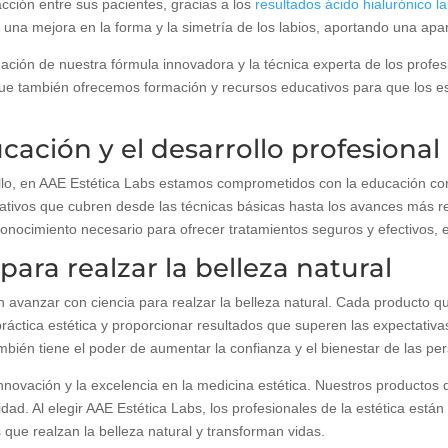
cción entre sus pacientes, gracias a los
resultados ácido hialurónico l
una mejora en la forma y la simetría de los labios, aportando una apar
nación de nuestra fórmula innovadora y la técnica experta de los profe
que también ofrecemos formación y recursos educativos para que los es
ación y el desarrollo profesional
lo, en AAE Estética Labs estamos comprometidos con la educación conti
ativos que cubren desde las técnicas básicas hasta los avances más rec
conocimiento necesario para ofrecer tratamientos seguros y efectivos, e
ara realzar la belleza natural
en avanzar con ciencia para realzar la belleza natural. Cada producto 
práctica estética y proporcionar resultados que superen las expectativ
ambién tiene el poder de aumentar la confianza y el bienestar de las pe
nnovación y la excelencia en la medicina estética. Nuestros productos 
dad. Al elegir AAE Estética Labs, los profesionales de la estética están
que realzan la belleza natural y transforman vidas.