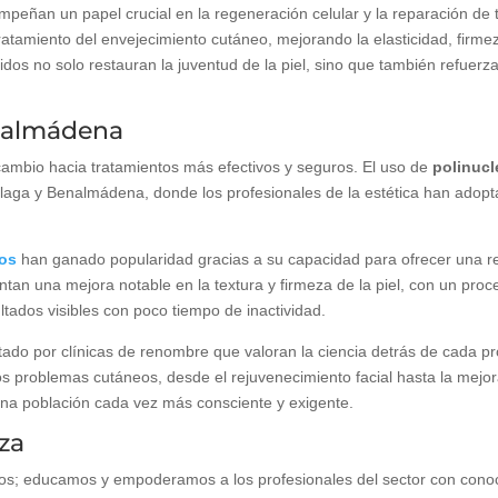
ñan un papel crucial en la regeneración celular y la reparación de tej
atamiento del envejecimiento cutáneo, mejorando la elasticidad, firmeza
tidos no solo restauran la juventud de la piel, sino que también refuerz
nalmádena
 cambio hacia tratamientos más efectivos y seguros. El uso de
polinucl
ga y Benalmádena, donde los profesionales de la estética han adopta
dos
han ganado popularidad gracias a su capacidad para ofrecer una r
tan una mejora notable en la textura y firmeza de la piel, con un proc
tados visibles con poco tiempo de inactividad.
tado por clínicas de renombre que valoran la ciencia detrás de cada pr
s problemas cutáneos, desde el rejuvenecimiento facial hasta la mejora
una población cada vez más consciente y exigente.
eza
s; educamos y empoderamos a los profesionales del sector con conoci