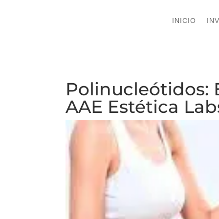
INICIO
INICIO
IN
IN
Polinucleótidos:
AAE Estética Lab