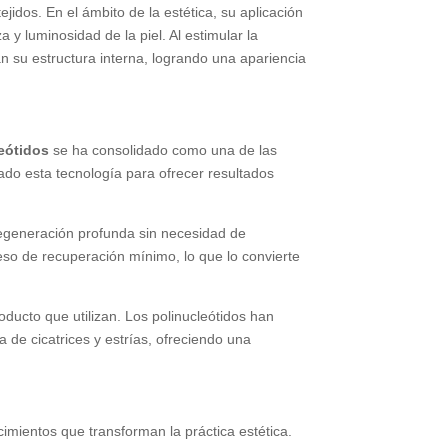
idos. En el ámbito de la estética, su aplicación
 y luminosidad de la piel. Al estimular la
an su estructura interna, logrando una apariencia
eótidos
se ha consolidado como una de las
do esta tecnología para ofrecer resultados
egeneración profunda sin necesidad de
eso de recuperación mínimo, lo que lo convierte
oducto que utilizan. Los polinucleótidos han
 de cicatrices y estrías, ofreciendo una
mientos que transforman la práctica estética.