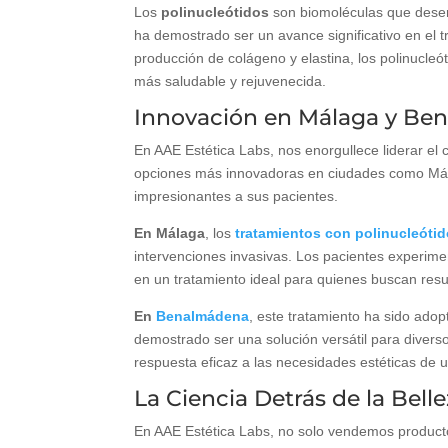
Los
polinucleótidos
son biomoléculas que desempe
ha demostrado ser un avance significativo en el tr
producción de colágeno y elastina, los polinucleó
más saludable y rejuvenecida.
Innovación en Málaga y Be
En AAE Estética Labs, nos enorgullece liderar el
opciones más innovadoras en ciudades como Mála
impresionantes a sus pacientes.
En Málaga
, los
tratamientos con polinucleóti
intervenciones invasivas. Los pacientes experimen
en un tratamiento ideal para quienes buscan resul
En
Benalmádena
, este tratamiento ha sido adop
demostrado ser una solución versátil para diverso
respuesta eficaz a las necesidades estéticas de 
La Ciencia Detrás de la Bell
En AAE Estética Labs, no solo vendemos producto